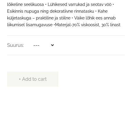
lõikeline seelikuosa • Lühikesed varrukad ja seotav vöö •
CONTACT
Esikinnis nupuga ning dekoratiivne rinnatasku • Kahe
küljetaskuga – praktiline ja stiilne • Väike lõhik ees annab
liikumisel lisamugavuse •Materjal-70% viskoosist, 30% linast
ENG
Suurus
Add to cart