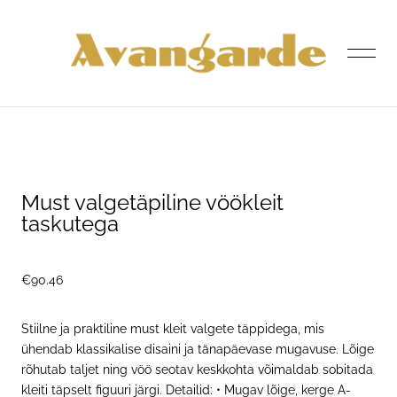
was added to the cart.
View cart
Must valgetäpiline vöökleit
taskutega
HOME
€90.46
SHOP
Stiilne ja praktiline must kleit valgete täppidega, mis
ühendab klassikalise disaini ja tänapäevase mugavuse. Lõige
ABOUT
rõhutab taljet ning vöö seotav keskkohta võimaldab sobitada
kleiti täpselt figuuri järgi. Detailid: • Mugav lõige, kerge A-