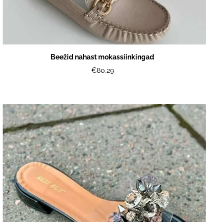
Beežid nahast mokassiinkingad
€80.29