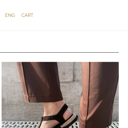
ENG
CART
was added to the cart.
View cart