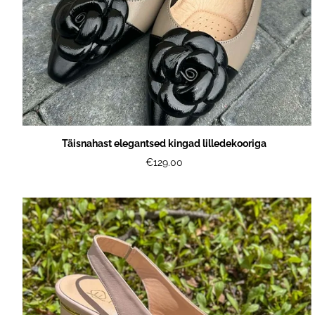
Täisnahast elegantsed kingad lilledekooriga
€129.00