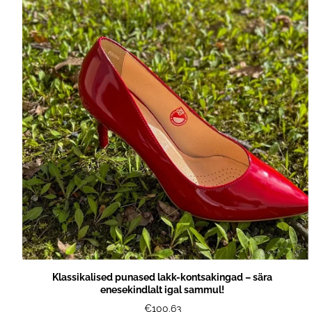
Klassikalised punased lakk-kontsakingad – sära
enesekindlalt igal sammul!
€100.63