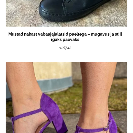
Mustad nahast vabaajajalatsid paeltega – mugavus ja stiil
igaks päevaks
€87.41