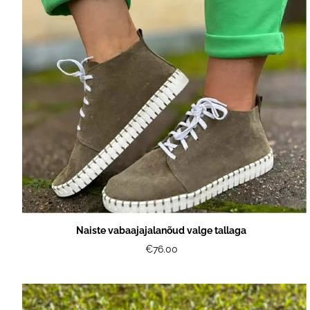
Naiste vabaajajalanõud valge tallaga
€76.00