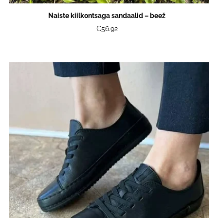
Naiste kiilkontsaga sandaalid – beež
€56.92