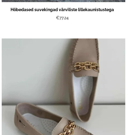
Hõbedased suvekingad värviliste lillekaunistustega
€77.24