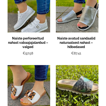
Naiste perforeeritud
Naiste avatud sandaalid
nahast vabaajajalanõud –
naturaalsest nahast –
valged
hõbedased
€97.58
€87.41