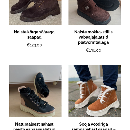
Naiste kõrge säärega
Naiste mokka-stiilis
saapad
vabaajajalatsid
platvormtallaga
€129.00
€136.00
Naturaalsest nahast
Sooja voodriga
naiste vabaajajalatsid
sampsnahast saapad –