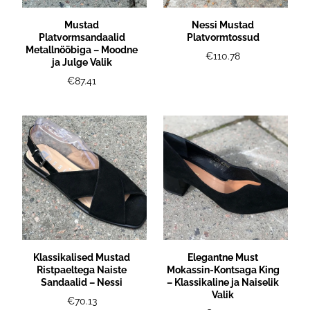
Mustad
Nessi Mustad
Platvormsandaalid
Platvormtossud
Metallnööbiga – Moodne
€110.78
ja Julge Valik
€87.41
Klassikalised Mustad
Elegantne Must
Ristpaeltega Naiste
Mokassin-Kontsaga King
Sandaalid – Nessi
– Klassikaline ja Naiselik
Valik
€70.13