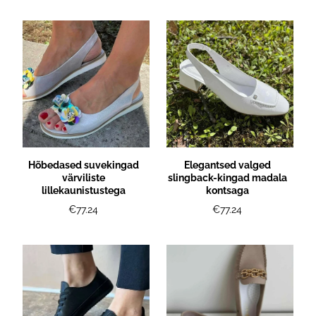
Hõbedased suvekingad
Elegantsed valged
värviliste
slingback-kingad madala
lillekaunistustega
kontsaga
€77.24
€77.24