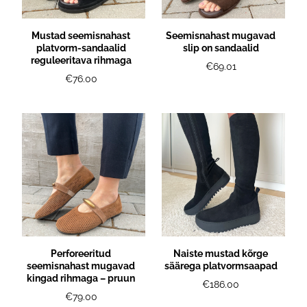
Mustad seemisnahast
Seemisnahast mugavad
platvorm-sandaalid
slip on sandaalid
reguleeritava rihmaga
€69.01
€76.00
Perforeeritud
Naiste mustad kõrge
seemisnahast mugavad
säärega platvormsaapad
kingad rihmaga – pruun
€186.00
€79.00