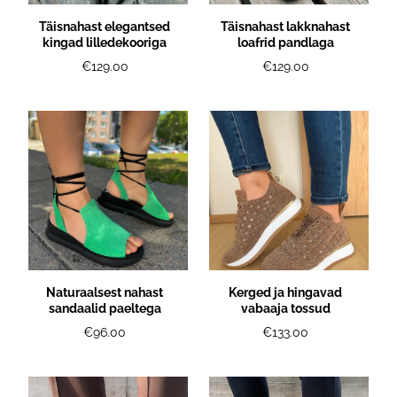
КОНТАКТ
Täisnahast elegantsed
Täisnahast lakknahast
kingad lilledekooriga
loafrid pandlaga
€129.00
€129.00
RUS
Naturaalsest nahast
Kerged ja hingavad
sandaalid paeltega
vabaaja tossud
€96.00
€133.00