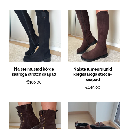
Naiste mustad kõrge
Naiste tumepruunid
säärega stretch saapad
kõrgsäärega strech–
saapad
€186.00
€149.00