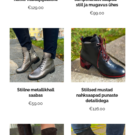
stiil ja mugavus ühes
€129.00
€99.00
Stiilne metallikhall
Stiilsed mustad
saabas
nahksaapad punaste
detailidega
€59.00
€126.00