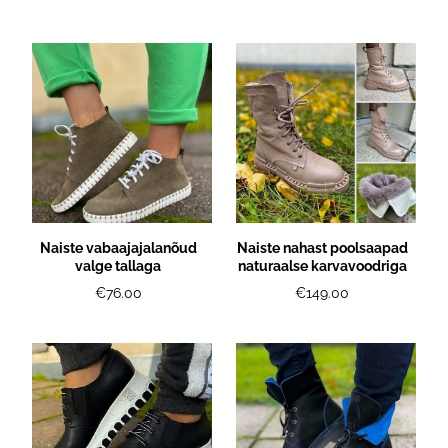
Naiste vabaajajalanõud
Naiste nahast poolsaapad
valge tallaga
naturaalse karvavoodriga
€76.00
€149.00