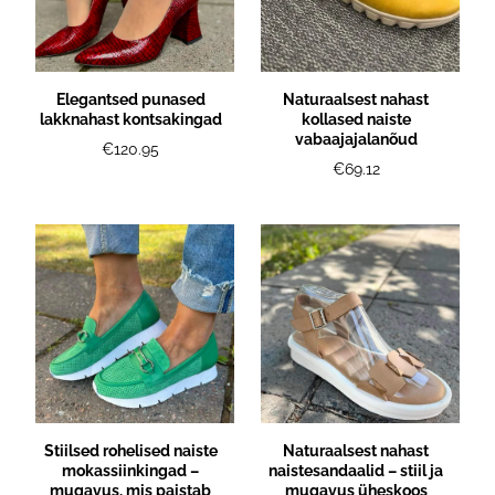
Elegantsed punased
Naturaalsest nahast
lakknahast kontsakingad
kollased naiste
vabaajajalanõud
€120.95
€69.12
Stiilsed rohelised naiste
Naturaalsest nahast
mokassiinkingad –
naistesandaalid – stiil ja
mugavus, mis paistab
mugavus üheskoos