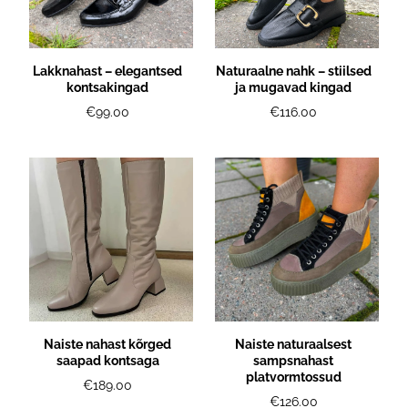
Lakknahast – elegantsed
Naturaalne nahk – stiilsed
kontsakingad
ja mugavad kingad
€99.00
€116.00
Naiste nahast kõrged
Naiste naturaalsest
saapad kontsaga
sampsnahast
platvormtossud
€189.00
€126.00