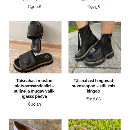
€90.46
€97.58
Täisnahast mustad
Täisnahast hingavad
platvormsandaalid –
suvesaapad – stiil, mis
stiilne ja mugav valik
hingab
igasse päeva
€116.88
€80.29