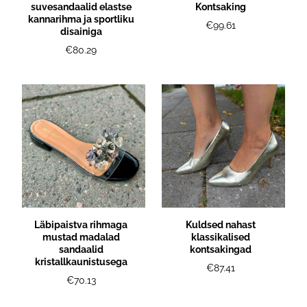
suvesandaalid elastse
Kontsaking
kannarihma ja sportliku
€99.61
disainiga
€80.29
Läbipaistva rihmaga
Kuldsed nahast
mustad madalad
klassikalised
sandaalid
kontsakingad
kristallkaunistusega
€87.41
€70.13