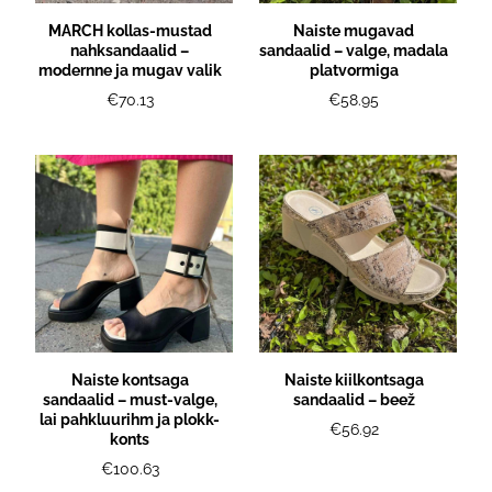
MARCH kollas-mustad
Naiste mugavad
nahksandaalid –
sandaalid – valge, madala
modernne ja mugav valik
platvormiga
€70.13
€58.95
Naiste kontsaga
Naiste kiilkontsaga
sandaalid – must-valge,
sandaalid – beež
lai pahkluurihm ja plokk-
€56.92
konts
€100.63