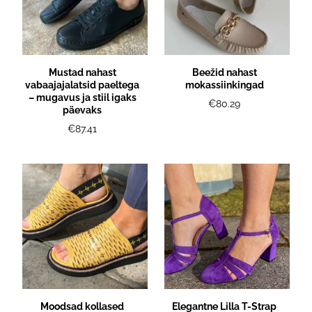
Mustad nahast
Beežid nahast
vabaajajalatsid paeltega
mokassiinkingad
– mugavus ja stiil igaks
€80.29
päevaks
€87.41
Moodsad kollased
Elegantne Lilla T-Strap