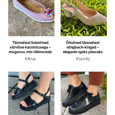
Täisnahast baleriinad
Õhulised täisnahast
värvilise kaunistusega –
slingback-kingad –
mugavus, mis rõõmustab
elegants igaks päevaks
€87.41
€100.63