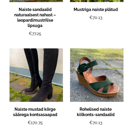
Naiste sandaalid
Mustriga naiste plätud
naturaalsest nahast –
€70.13
leopardimustrilise
lipsuga
€77.25
Naiste mustad kõrge
Rohelised naiste
säärega kontsasaapad
kiilkonts-sandaalid
€170.75
€70.13