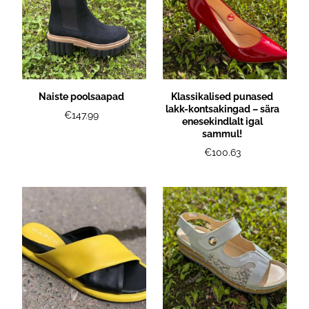
Naiste poolsaapad
Klassikalised punased
lakk-kontsakingad – sära
€147.99
enesekindlalt igal
sammul!
€100.63