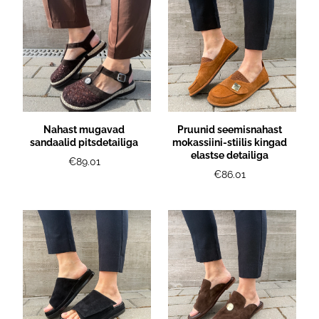
Nahast mugavad
Pruunid seemisnahast
sandaalid pitsdetailiga
mokassiini-stiilis kingad
elastse detailiga
€89.01
€86.01