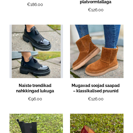
platvormtallaga
€186.00
€126.00
Naiste trendikad
Mugavad soojad saapad
nahkkingad lukuga
– klassikalised pruunid
€96.00
€126.00