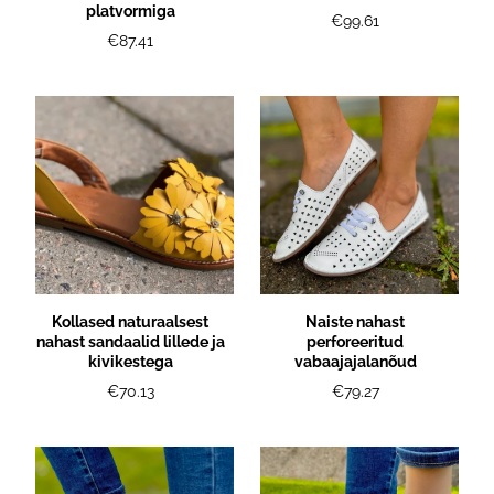
platvormiga
€99.61
€87.41
Kollased naturaalsest
Naiste nahast
nahast sandaalid lillede ja
perforeeritud
kivikestega
vabaajajalanõud
€70.13
€79.27