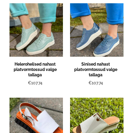
Helerohelised nahast
Sinised nahast
platvormtossud valge
platvormtossud valge
tallaga
tallaga
€107.74
€107.74