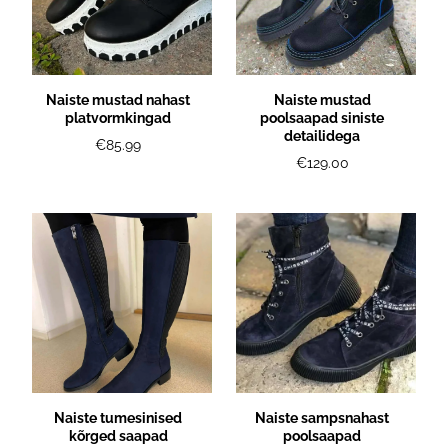
Naiste mustad nahast
Naiste mustad
platvormkingad
poolsaapad siniste
detailidega
€85.99
€129.00
Naiste tumesinised
Naiste sampsnahast
kõrged saapad
poolsaapad