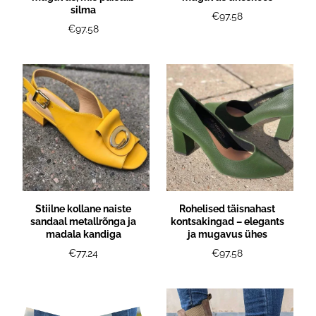
silma
€97.58
€97.58
Stiilne kollane naiste
Rohelised täisnahast
sandaal metallrõnga ja
kontsakingad – elegants
madala kandiga
ja mugavus ühes
€77.24
€97.58