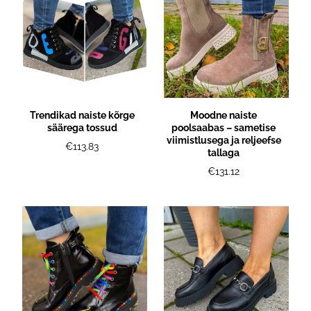
Trendikad naiste kõrge
Moodne naiste
säärega tossud
poolsaabas – sametise
viimistlusega ja reljeefse
€113.83
tallaga
€131.12