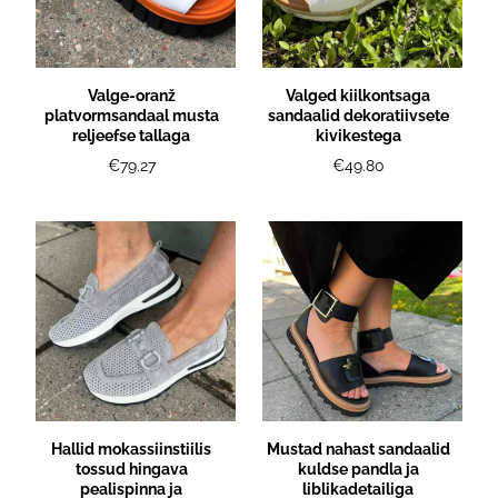
Valge-oranž
Valged kiilkontsaga
platvormsandaal musta
sandaalid dekoratiivsete
reljeefse tallaga
kivikestega
€79.27
€49.80
Hallid mokassiinstiilis
Mustad nahast sandaalid
tossud hingava
kuldse pandla ja
pealispinna ja
liblikadetailiga