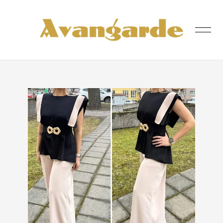
lisati ostukorvi.
Vaata ostukorvi
ESILEHT
POOD
MEIST