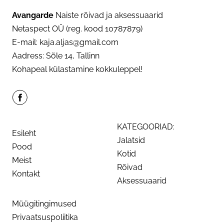
Avangarde
Naiste rõivad ja aksessuaarid
Netaspect OÜ (reg. kood 10787879)
E-mail: kaja.aljas@gmail.com
Aadress: Sõle 14, Tallinn
Kohapeal külastamine kokkuleppel!
KATEGOORIAD:
Esileht
Jalatsid
Pood
Kotid
Meist
Rõivad
Kontakt
Aksessuaarid
Müügitingimused
Privaatsuspoliitika